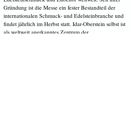
Gründung ist die Messe ein fester Bestandteil der
internationalen Schmuck- und Edelsteinbranche und
findet jährlich im Herbst statt. Idar-Oberstein selbst ist
als weltweit anerkanntes Zentrum der
Edelsteinverarbeitung bekannt, und die Intergem ist
eine der besten Gelegenheiten, um hochwertige
Edelsteine direkt vom Herkunftsort zu erwerben.
Besondere Highlights:
Internationale Aussteller präsentieren
Schmuckstücke, Edelsteine, Perlen und Zubehör.
Direkter Kontakt zu Herstellern und Lieferanten.
Vielfältige Angebote an handgefertigten
Schmuckstücken und hochwertigen