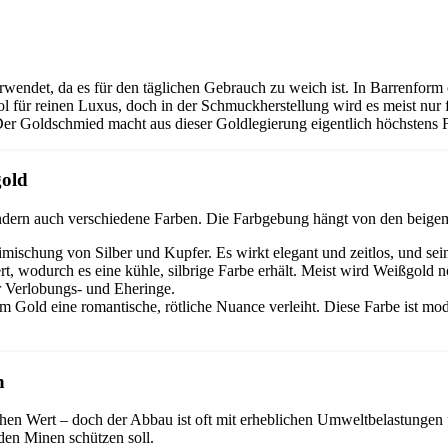
rwendet, da es für den täglichen Gebrauch zu weich ist. In Barrenform
für reinen Luxus, doch in der Schmuckherstellung wird es meist nur fü
Der Goldschmied macht aus dieser Goldlegierung eigentlich höchstens
gold
sondern auch verschiedene Farben. Die Farbgebung hängt von den beigem
eimischung von Silber und Kupfer. Es wirkt elegant und zeitlos, und se
t, wodurch es eine kühle, silbrige Farbe erhält. Meist wird Weißgold 
ür Verlobungs- und Eheringe.
em Gold eine romantische, rötliche Nuance verleiht. Diese Farbe ist mod
n
ischen Wert – doch der Abbau ist oft mit erheblichen Umweltbelastung
 den Minen schützen soll.