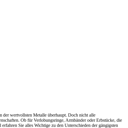
m der wertvollsten Metalle überhaupt. Doch nicht alle
genschaften. Ob für Verlobungsringe, Armbänder oder Erbstücke, die
l erfahren Sie alles Wichtige zu den Unterschieden der gängigsten