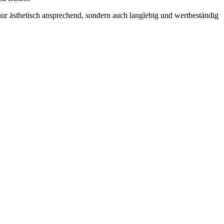
ur ästhetisch ansprechend, sondern auch langlebig und wertbeständig