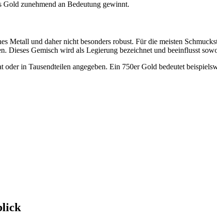
es Gold zunehmend an Bedeutung gewinnt.
ches Metall und daher nicht besonders robust. Für die meisten Schmuck
n. Dieses Gemisch wird als Legierung bezeichnet und beeinflusst sowo
t oder in Tausendteilen angegeben. Ein 750er Gold bedeutet beispiels
blick